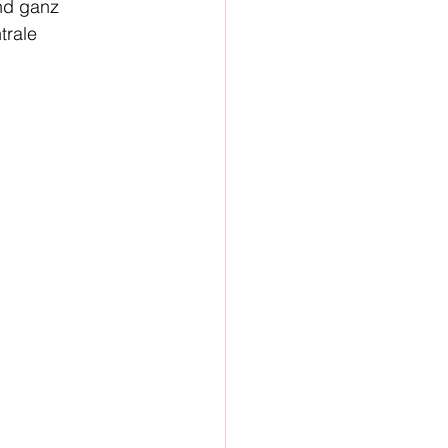
nd ganz 
rale 