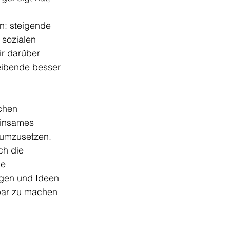
n: steigende 
sozialen 
r darüber 
eibende besser 
chen 
einsames 
 umzusetzen.
ch die 
e 
gen und Ideen 
fbar zu machen 