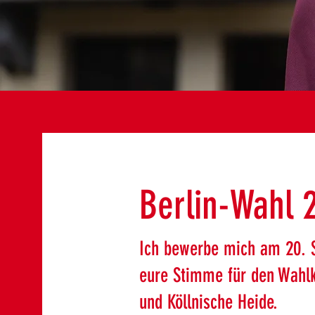
Berlin-Wahl 
Ich bewerbe mich am 20. 
eure Stimme für den Wahlkr
und Köllnische Heide.