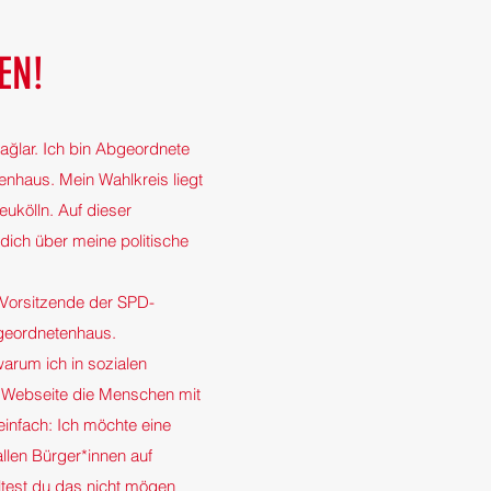
EN!
ğlar. Ich bin Abgeordnete
enhaus. Mein Wahlkreis liegt
ukölln. Auf dieser
ich über meine politische
e Vorsitzende der SPD-
bgeordnetenhaus.
warum ich in sozialen
 Webseite die Menschen mit
infach: Ich möchte eine
 allen Bürger*innen auf
ltest du das nicht mögen