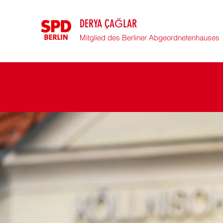
DERYA ÇAĞLAR
Mitglied des Berliner Abgeordnetenhauses