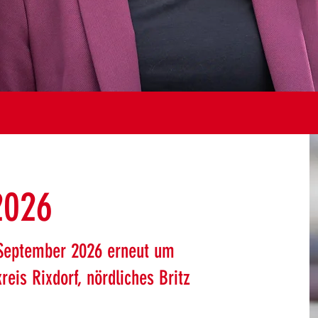
2026
September 2026 erneut um
eis Rixdorf, nördliches Britz