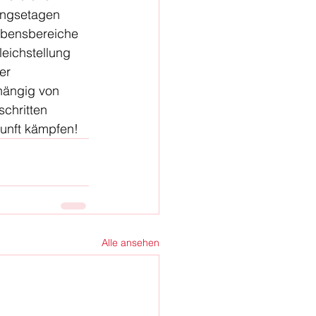
ungsetagen 
Lebensbereiche 
eichstellung 
er 
hängig von 
chritten 
kunft kämpfen!
Alle ansehen