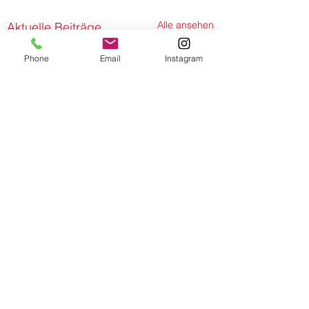
Alle ansehen
Aktuelle Beiträge
Phone
Email
Instagram
Gedenken und Würde:
Einweihung des Riedel-Evers-
Wegs in Britz
Am 18. Juni 2026 wurde