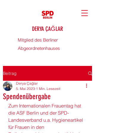
DERYA ÇAĞLAR
Mitglied des Berliner
Abgeordnetenhauses
Beitrag
Derya Çağlar
5. Mai 2023
1 Min. Lesezeit
Spendenübergabe
Zum Internationalen Frauentag hat 
die ASF B
erlin
 und der SPD-
Landesverband u.a. Hygieneartikel 
für Frauen in den 