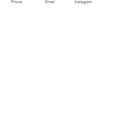
Phone
Email
Instagram
Alle ansehen
Aktuelle Beiträge
Gedenken und Würde: