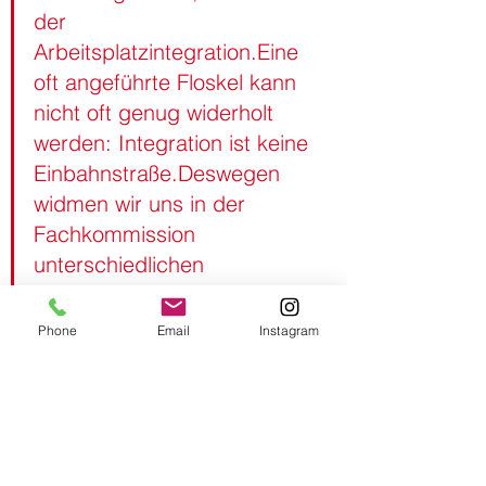
der 
Arbeitsplatzintegration.Eine 
oft angeführte Floskel kann 
nicht oft genug widerholt 
werden: Integration ist keine 
Einbahnstraße.Deswegen 
widmen wir uns in der 
Fachkommission 
unterschiedlichen 
Themenfeldern. Die 
Bildungspolitik und der 
Phone
Email
Instagram
Wohnungsmarkt sind dabei 
aus meiner 
landespolitischen Sicht 
zentrale Stellschrauben, um 
Integration zu ermöglichen 