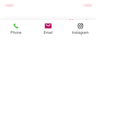
Alle ansehen
Aktuelle Beiträge
Phone
Email
Instagram
Gedenken und Würde:
Einweihung des Riedel-Evers-
Wegs in Britz