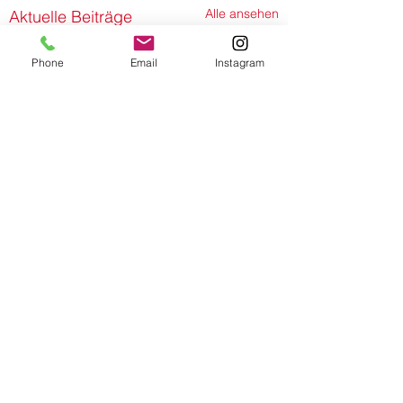
Alle ansehen
Aktuelle Beiträge
Phone
Email
Instagram
Gedenken und Würde:
Einweihung des Riedel-Evers-
Wegs in Britz
Am 18. Juni 2026 wurde
das 175. Jubiläum der