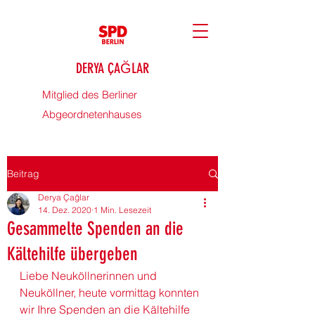
DERYA ÇAĞLAR
Mitglied des Berliner
Abgeordnetenhauses
Beitrag
Derya Çağlar
14. Dez. 2020
1 Min. Lesezeit
Gesammelte Spenden an die
Kältehilfe übergeben
Liebe Neuköllnerinnen und 
Neuköllner, heute vormittag konnten 
wir Ihre Spenden an die Kältehilfe 