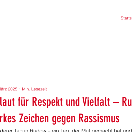
Starts
März 2025
1 Min. Lesezeit
aut für Respekt und Vielfalt – R
tarkes Zeichen gegen Rassismus
derer Tag in Rudow – ein Tag, der Mut gemacht hat und 