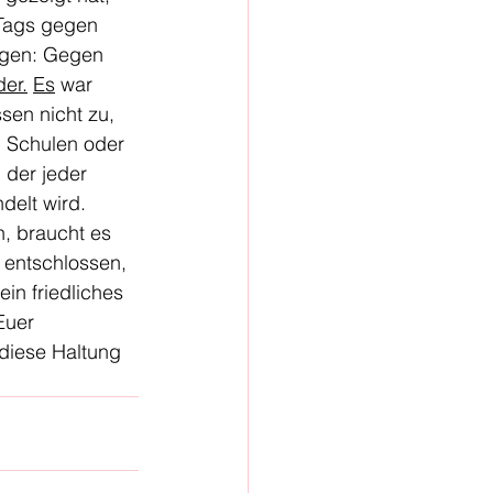
 Tags gegen 
igen: Gegen 
der.
Es
 war 
sen nicht zu, 
, Schulen oder 
 der jeder 
delt wird.
, braucht es 
 entschlossen, 
n friedliches 
Euer 
diese Haltung 