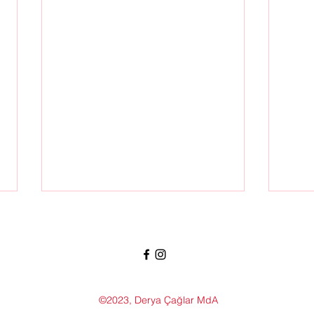
Gedenken und Würde: Einweihung des
Riedel-Evers-Wegs in Britz
Am 18. Juni 2026 wurde das 175.
Jubiläum der Berliner Feuerwehr
begangen. Statt einer großen
©2023, Derya Çağlar MdA
Feier gab es ein stilles, würdiges