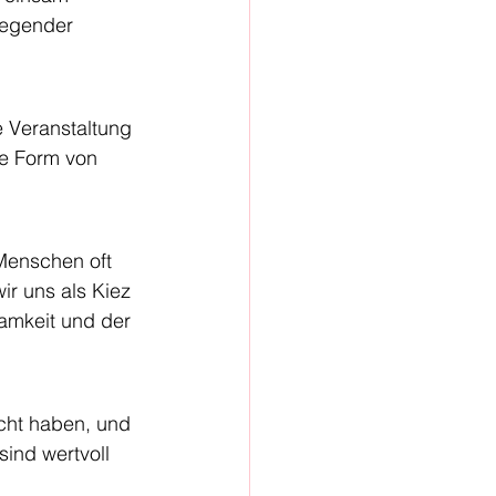
wegender 
e Veranstaltung 
ne Form von 
 Menschen oft 
ir uns als Kiez 
samkeit und der 
cht haben, und 
ind wertvoll 