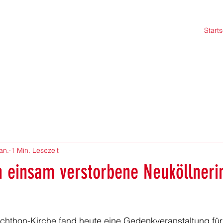
Starts
an.
1 Min. Lesezeit
 einsam verstorbene Neuköllneri
anchthon-Kirche fand heute eine Gedenkveranstaltung fü