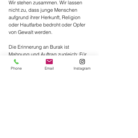
Wir stehen zusammen. Wir lassen 
nicht zu, dass junge Menschen 
aufgrund ihrer Herkunft, Religion 
oder Hautfarbe bedroht oder Opfer 
von Gewalt werden.
Die Erinnerung an Burak ist 
Mahnung und Auftrag zugleich: Für 
eine offene und solidarische 
Phone
Email
Instagram
Gesellschaft, in der jeder Mensch 
sicher leben kann.
Alle ansehen
Aktuelle Beiträge