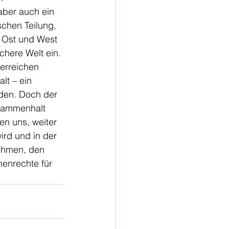
aber auch ein 
chen Teilung, 
 Ost und West 
chere Welt ein. 
 erreichen 
lt – ein 
den. Doch der 
usammenhalt 
en uns, weiter 
ird und in der 
nehmen, den 
henrechte für 