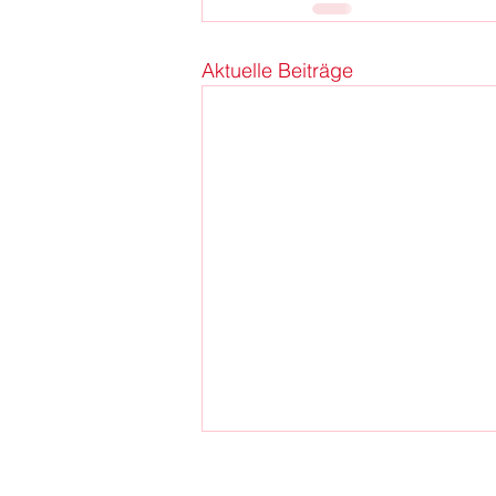
Aktuelle Beiträge
Der neue Karl-Marx-Platz ist fertig: Ein
Platz für alle in Neukölln