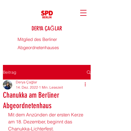
DERYA ÇAĞLAR
Mitglied des Berliner
Abgeordnetenhauses
Beitrag
Derya Çağlar
14. Dez. 2022
1 Min. Lesezeit
Chanukka am Berliner
Abgeordnetenhaus
Mit dem Anzünden der ersten 
Kerze
am 18. Dezember, beginnt das 
Chanukka
-Lichterfest.