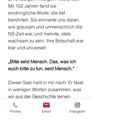
Mit 102 Jahren fand sie 
eindringliche Worte, die tief 
berührten. Sie erinnerte uns daran, 
wie grausam und unmenschlich die 
NS-Zeit war, und mahnte, stets 
wachsam zu sein. Ihre Botschaft war 
klar und universell:
„Bitte seid Mensch. Das, was ich 
euch bitte zu tun, seid Mensch.“
Dieser Satz hallt in mir nach. Er fasst 
in wenigen Worten zusammen, was 
wir aus der Geschichte lernen 
müssen: Menschlichkeit, Empathie 
und Zusammenhalt sind die 
Phone
Email
Instagram
Grundlage einer friedlichen 
Gesellschaft.