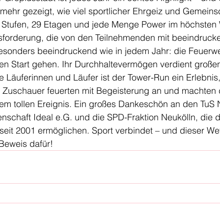
ehr gezeigt, wie viel sportlicher Ehrgeiz und Gemeinsc
5 Stufen, 29 Etagen und jede Menge Power im höchste
usforderung, die von den Teilnehmenden mit beeindruck
esonders beeindruckend wie in jedem Jahr: die Feuerwe
den Start gehen. Ihr Durchhaltevermögen verdient große
ie Läuferinnen und Läufer ist der Tower-Run ein Erlebnis
Zuschauer feuerten mit Begeisterung an und machten 
nem tollen Ereignis. Ein großes Dankeschön an den TuS 
nschaft Ideal e.G. und die SPD-Fraktion Neukölln, die d
seit 2001 ermöglichen. Sport verbindet – und dieser Wettl
 Beweis dafür!