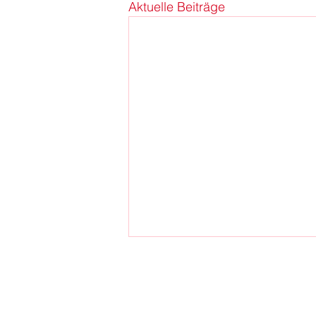
Aktuelle Beiträge
Der neue Karl-Marx-Platz ist fertig: Ein
Platz für alle in Neukölln
Am 23. Juni 2026 wurde der neu