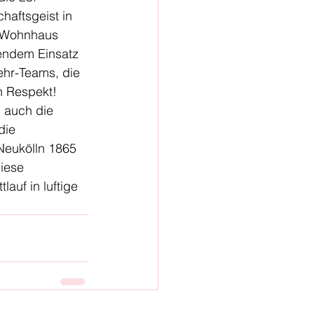
haftsgeist in 
n Wohnhaus 
endem Einsatz 
hr-Teams, die 
n Respekt! 
, auch die 
die 
Neukölln 1865 
iese 
auf in luftige 