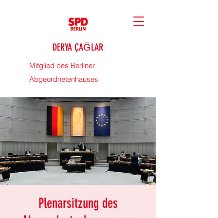
DERYA ÇAĞLAR
Mitglied des Berliner
Abgeordnetenhauses
Plenarsitzung des